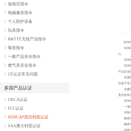
ꁕ
低电压指令
ꁕ
电磁兼容指令
ꁕ
个人防护设备
ꁕ
玩具指令
ꁕ
R&TTE无线产品指令
SONC
ꁕ
噪音指令
SONC
行。
ꁕ
一般产品安全指令
SONCAP是
ꁕ
燃气具安全指令
SONC
产品必须
ꁕ
CE认证常见问题
实施SO
合格不安
多国产品认证
实施SO
责任的有
ꁕ
UKCA认证
SONC
一项海外
ꁕ
FCC认证
管制产
ꁕ
SONCAP尼日利亚认证
确保管制
确保包
ꁕ
SAA澳大利亚认证
实验室