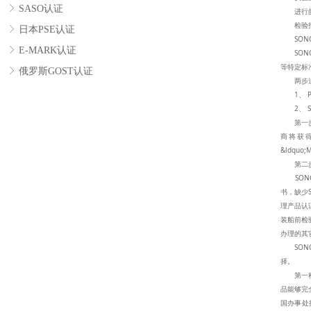
ꁕ
SASO认证
进行的
检验报
ꁕ
日本PSE认证
SONC
ꁕ
E-MARK认证
SONC
等特定标
ꁕ
俄罗斯GOST认证
两步过
1、 Pro
2、 SON
第一步产
商将获得
&ldquo;
第二步S
SONCA
书，缺少
理产品认
装船前检
办理的其
SONC
择。
第一种方法称
品能够完
国办事处提交