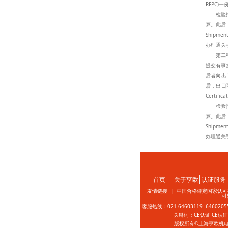
RFPC)一
检验报告
算。此后
Shipme
办理通关
第二种方法称
提交有事实
后者向出
后，出口商
Certifi
检验报告
算。此后
Shipme
办理通关
首页
关于亨欧
认证服务
友情链接 |
中国合格评定国家认可
可
客服热线：021-64603119 646020
关键词：CE认证 CE认
版权所有©上海亨欧机