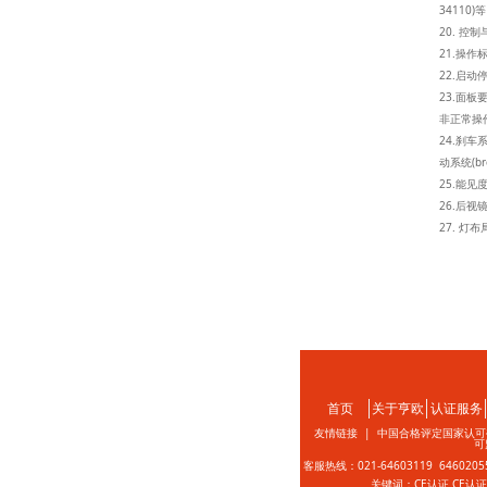
34110
20. 控制
21.操作标示
22.启动停
23.面
非正常操作
24.刹车系
动系统(bre
25.能见度V
26.后视镜
27. 灯布
首页
关于亨欧
认证服务
友情链接 |
中国合格评定国家认可
可
客服热线：021-64603119 646020
关键词：CE认证 CE认