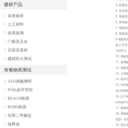
建材产品
3. 机器
4. 安全
ꁕ
各类板材
5. 驾驶
6. 发动
ꁕ
土工材料
7. 驾
ꁕ
各类玻璃
8. 驾驶
9.驾驶室
ꁕ
门窗及五金
度上升至少
ꁕ
石材及瓷砖
10263-2
10. 驾
ꁕ
建材防火测试
11. 玻
12. 驾
有毒物质测试
13. 工程
14. ROP
ꁕ
AZO偶氮燃料
15. FOP
ꁕ
PAHs多环芳烃
过15KW
16. 以下
ꁕ
REACH检测
compac
ꁕ
ROHS检测
17. 座
18. 座
ꁕ
邻苯二甲酸盐
也是一些
ꁕ
镍释放
19. 