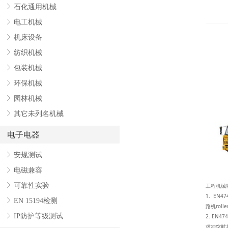
ꁕ
石化通用机械
ꁕ
电工机械
ꁕ
机床设备
ꁕ
纺织机械
ꁕ
包装机械
ꁕ
环保机械
ꁕ
园林机械
ꁕ
其它未列名机械
电子电器
ꁕ
安规测试
ꁕ
电磁兼容
ꁕ
可靠性实验
工程机械
1. E
ꁕ
EN 15194检测
路机roller
ꁕ
IP防护等级测试
2. EN
求冲突时其