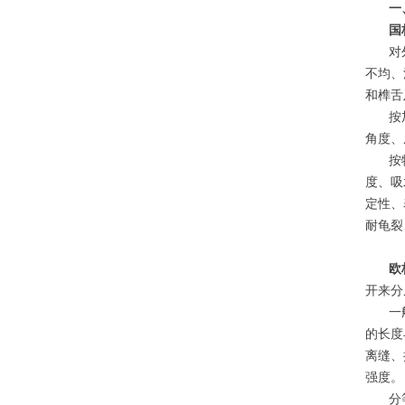
一
国
对
不均、
和榫舌
按
角度、
按
度、吸
定性、
耐龟裂
欧
开来分
一
的长度
离缝、
强度。
分