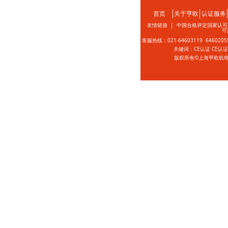
首页
关于亨欧
认证服务
友情链接 |
中国合格评定国家认可
可
客服热线：021-64603119 646020
关键词：CE认证 CE认
版权所有©上海亨欧机