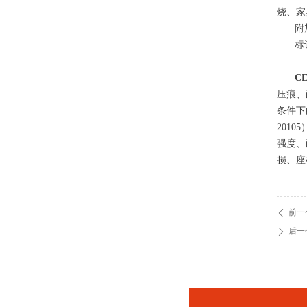
烧、家
附
标
C
压痕、
条件下
201
强度、
损、座
前一
ꄴ
后一
ꄲ