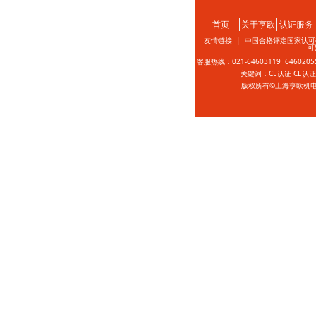
首页
关于亨欧
认证服务
友情链接 |
中国合格评定国家认可
可
客服热线：021-64603119 646020
关键词：CE认证 CE认
版权所有©上海亨欧机