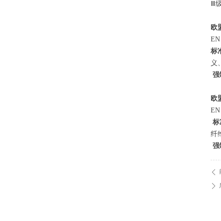
Ⅲ级
欧
EN 
标
义
强
欧
EN 
标
纤
强
ꄴ
ꄲ