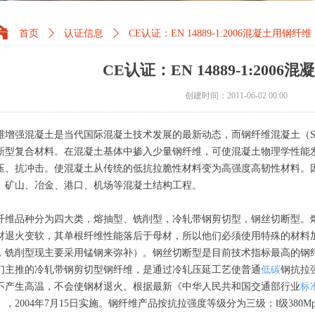
首页
ꄲ
认证信息
ꄲ
CE认证：EN 14889-1:2006混凝土用钢纤维
CE认证：EN 14889-1:200
创建时间：
2011-06-02
00:00
维增强混凝土是当代国际混凝土技术发展的最新动态，而钢纤维混凝土（S
新型复合材料。在混凝土基体中掺入少量钢纤维，可使混凝土物理学性能
压、抗冲击。使混凝土从传统的低抗拉脆性材料变为高强度高韧性材料。
、矿山、冶金、港口、机场等混凝土结构工程。
纤维品种分为四大类，熔抽型、铣削型，冷轧带钢剪切型，钢丝切断型。
材退火变软，其单根纤维性能落后于母材，所以他们必须使用特殊的材料
，铣削型现主要采用锰钢来弥补）。钢丝切断型是目前技术指标最高的钢
们主推的冷轧带钢剪切型钢纤维，是通过冷轧压延工艺使普通
低碳
钢抗拉
不产生高温，不会使钢材退火。根据最新《中华人民共和国交通部行业
标
，2004年7月15日实施。钢纤维产品按抗拉强度等级分为三级：Ⅰ级380Mpa≤f u≤