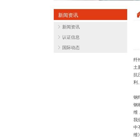
新闻资讯
ꁕ
新闻资讯
ꁕ
认证信息
ꁕ
国际动态
纤
土
抗
利
钢
钢
维
我
中
维》