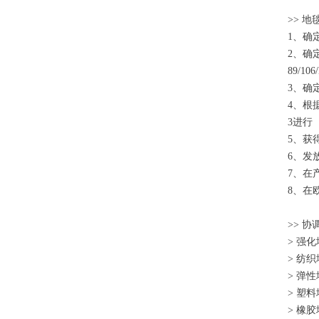
>> 
1、确
2、确
89/106
3、确
4、根
3进行
5、获
6、发放符
7、在
8、在
>> 协
> 强
> 纺
> 弹
> 塑
> 橡