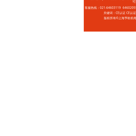
可
客服热线：021-64603119 646020
关键词：CE认证 CE认
版权所有©上海亨欧机