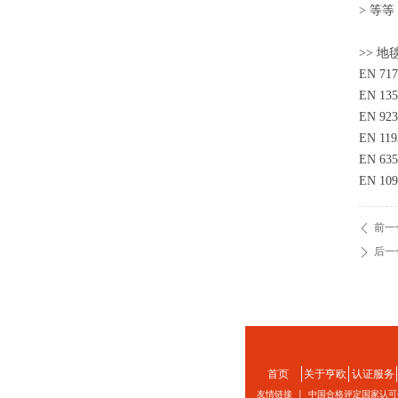
> 等等
>> 
EN 7
EN 1
EN 9
EN 1
EN 
EN 
前一
ꄴ
后一
ꄲ
首页
关于亨欧
认证服务
友情链接 |
中国合格评定国家认可