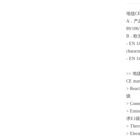
地毯C
A．产品指
89/106
B．欧
- EN 14
characte
- EN
>> 
CE mark
> Re
级
> Con
> Emi
求E1级
> Ther
> Elec