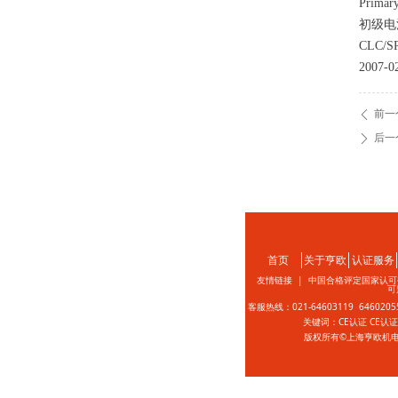
Primary 
初级电
CLC/SR
2007-0
前一
ꄴ
后一
ꄲ
首页
关于亨欧
认证服务
友情链接 |
中国合格评定国家认可
可
客服热线：021-64603119 646020
关键词：CE认证 CE认
版权所有©上海亨欧机