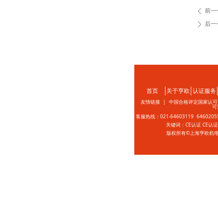
前一
ꄴ
后一
ꄲ
首页
关于亨欧
认证服务
友情链接 |
中国合格评定国家认可
可
客服热线：021-64603119 646020
关键词：CE认证 CE认
版权所有©上海亨欧机