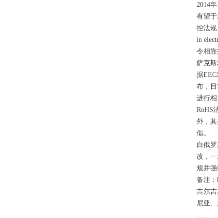
2014年
有望于
控法规 ”（R
in el
令相靠
萨克斯
据EE
布，目
进行相
RoH
外，其
似。
白俄罗
改，一
规并强
备注：
吉尔吉
尼亚、